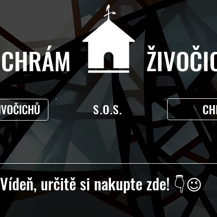
CHRÁM ŽIVOČIC
S.O.S.
CH
IVOČICHŮ
Vídeň, určitě si nakupte zde! 👇😉