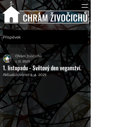
Příspěvek
Příběhy
Chrám živočichů
Příběhy
1. 11. 2020
1. listopadu - Světový den veganství.
Rozhovory
Aktualizováno:
1. 4. 2021
Kulturní pohledy
Mučící nástroje
Mučící lidé