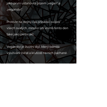
jako první ustanovila pojem „vegan“ a 
„veganství“.
Protože na stejný čas připadá i svátek 
všech svatých, mnoho lidí vnímá tento den 
také jako pietní akt. 
Veganství je životní styl, který odmítá 
využívání zvířat a krutosti na nich páchané.
Zdroj - 
https://www.apetitonline.cz/veggie/dnes-
je-svetovy-den-veganstvi