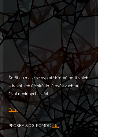
Šetřit na mase se vyplatí! Kromě pozitivních 
zdravotních účinků tím člověk zachrání 
život nevinných zvířat.
Zdroj
.
PROSBA S.O.S. POMOC 
zde
.