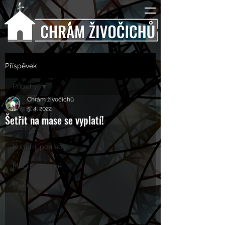
Příspěvek
Příběhy
Chrám živočichů
Příběhy
5. 4. 2022
Šetřit na mase se vyplatí!
Rozhovory
Kulturní pohledy
Mučící nástroje
Mučící lidé