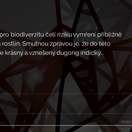
o biodiverzitu čelí riziku vymření přibližně 
 rostlin. Smutnou zprávou je, že do této 
ude krásný a vznešený dugong indický...