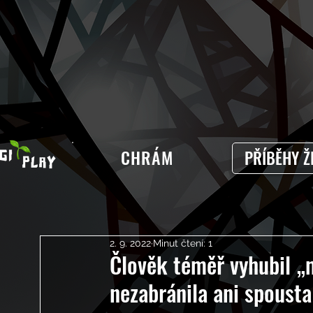
CHRÁM
PŘÍBĚHY Ž
2. 9. 2022
Minut čtení: 1
Člověk téměř vyhubil „m
nezabránila ani spousta