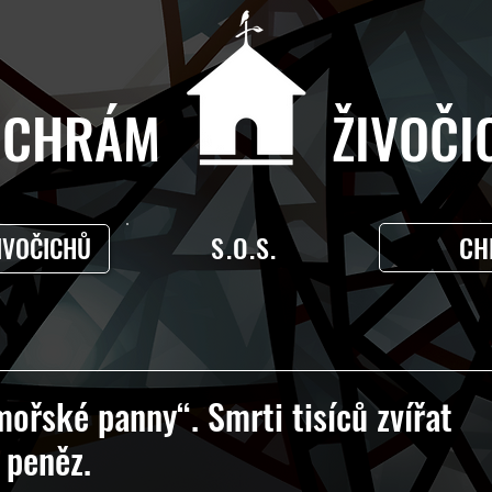
CHRÁM ŽIVOČIC
S.O.S.
CH
IVOČICHŮ
ořské panny“. Smrti tisíců zvířat
 peněz.