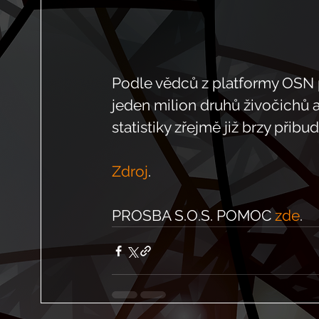
Podle vědců z platformy OSN pr
jeden milion druhů živočichů a
statistiky zřejmě již brzy přib
Zdroj
.
PROSBA S.O.S. POMOC 
zde
.