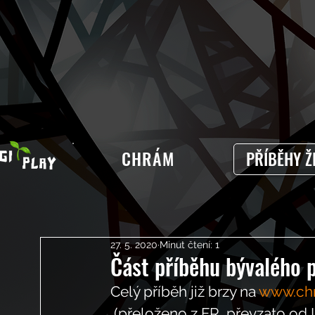
CHRÁM
PŘÍBĚHY Ž
27. 5. 2020
Minut čtení: 1
Část příběhu bývalého p
Celý příběh již brzy na 
www.ch
 (přeloženo z FR, převzato od 