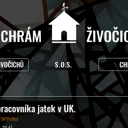
CHRÁM ŽIVOČIC
S.O.S.
CH
IVOČICHŮ
racovníka jatek v UK.
ram.eu
L214)