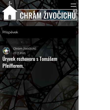
Příspěvek
Příběhy
Chrám živočichů
Příběhy
27. 7. 2021
Úryvek rozhovoru s Tomášem
Rozhovory
Pfeifferem.
Kulturní pohledy
Mučící nástroje
Mučící lidé