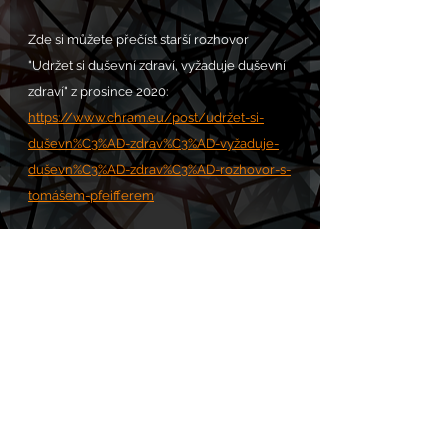
Zde si můžete přečíst starší rozhovor 
"Udržet si duševní zdraví, vyžaduje duševní 
zdraví" z prosince 2020:
https://www.chram.eu/post/udržet-si-
duševn%C3%AD-zdrav%C3%AD-vyžaduje-
duševn%C3%AD-zdrav%C3%AD-rozhovor-s-
tomášem-pfeifferem
VOLÁNÍ S.O.S. POMOC zde: 
https://www.chram.eu/sos